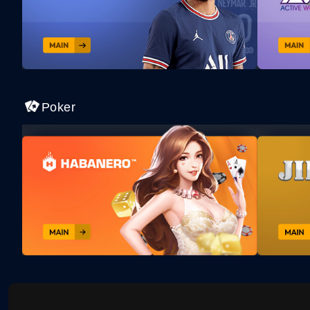
Poker