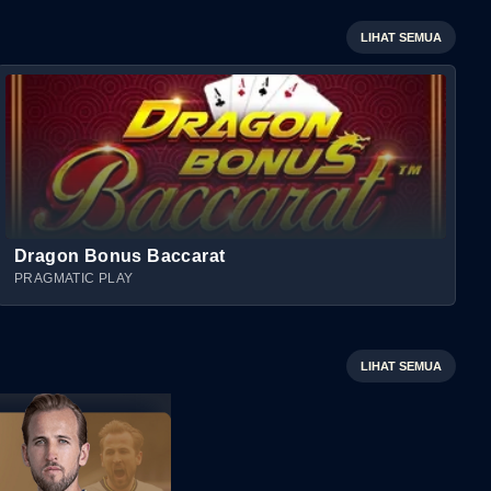
LIHAT SEMUA
Dragon Bonus Baccarat
PRAGMATIC PLAY
LIHAT SEMUA