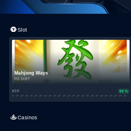
Slot
Mahjong Ways
PG SOFT
RTP
98
%
Casinos