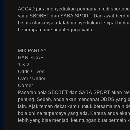
ACG4D juga menyediakan permainan judi sportbook
yaitu SBOBET dan SABA SPORT. Dari awal berdir
bisnis utamanya adalah menyediakan tempat bertar
beberapa game populer juga yaitu :
MIX PARLAY
HANDICAP
1 X 2
Odds / Even
Over / Under
Corner
Pasaran bola SBOBET dan SABA SPORT akan menj
penting. Sebab, anda akan mendapat ODDS yang be
lain. Ajak teman dekat kamu untuk bersama main de
bola online terpercaya yang ada. Karena anda ak
lebih yang bisa menjadi keuntungan buat bermain k