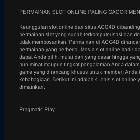
PERMAINAN SLOT ONLINE PALING GACOR ME
Keunggulan slot online dari situs ACG4D dibandin
permainan slot yang sudah terkomputerisasi dan de
tidak membosankan. Permainan di ACG4D diranca
permainan yang berbeda. Mesin slot online hadir d
dapat Anda pilih, mulai dari yang dasar hingga yan
pun minat maupun tingkat pengalaman Anda dalam
game yang dirancang khusus untuk memberi Anda
kebahagiaan. Berikut ini adalah 4 jenis slot onlin
dimainkan.
Pragmatic Play