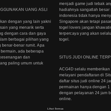
menjadi game judi tebak an
NGGUNAKAN UANG ASLI
hadiahnya sangatlah besar .S
indonesia tidak hanya men
gkan dengan yang lain yakni
Singapore akan tetapi pasar
sain yang menarik serta
togel lovers jangan khawa
ng dengan cara dan gaya
terpercaya yang akan sel
alam berbagai pilihan yang
togel.
g benar-benar rumit. Apa
 bermain, ada beberapa
 kesenangan dan
SITUS JUDI ONLINE TER
e yang paling umum untuk
ACG4D selalu memberikan y
melayani pendaftaran di S
daftar situs judi online 24
permainan hanya dengan 1 I
dengan pelayanan 24 jam b
online.
Lihat Semua